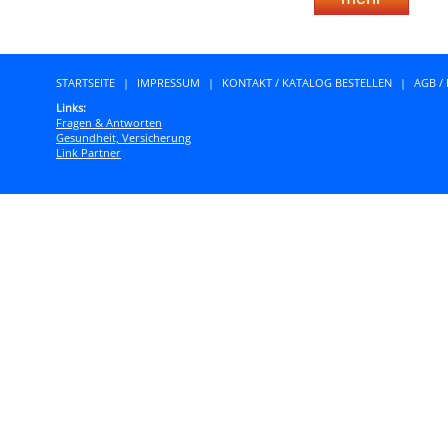
STARTSEITE
|
IMPRESSUM
|
KONTAKT / KATALOG BESTELLEN
|
AGB /
Links:
Fragen & Antworten
Gesundheit, Versicherung
Link Partner