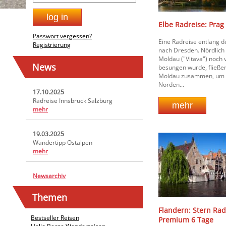
Elbe Radreise: Prag
Passwort vergessen?
Eine Radreise entlang d
Registrierung
nach Dresden. Nördlich 
Moldau ("Vltava") noch
News
besungen wurde, fließen
Moldau zusammen, um 
Norden...
17.10.2025
Radreise Innsbruck Salzburg
mehr
19.03.2025
Wandertipp Ostalpen
mehr
Newsarchiv
Themen
Flandern: Stern Ra
Bestseller Reisen
Premium 6 Tage