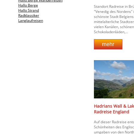
Hallo Berge Wanderreisen
Hallo Berge
Standort Radreise in Br
Hallo Strand
"Venedig des Nordens" i
Radklassiker
schönste Stadt Belgiens
Langlaufreisen
mittelalterliche Stadtz
vielen Kanälen, schönen
Schokoladenläden,...
Hadrians Wall & Lake
Radreise England
Auf dieser Radreise ent
Schönheiten des Englis
umgeben von den Northe