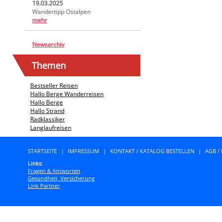
19.03.2025
Wandertipp Ostalpen
mehr
Newsarchiv
Themen
Bestseller Reisen
Hallo Berge Wanderreisen
Hallo Berge
Hallo Strand
Radklassiker
Langlaufreisen
STARTSEITE
|
IMPRESSUM
|
KONTAKT / KATALOG BESTELLEN
|
AGB /
Links:
Fragen & Antworten
Gesundheit, Versicherung
Link Partner