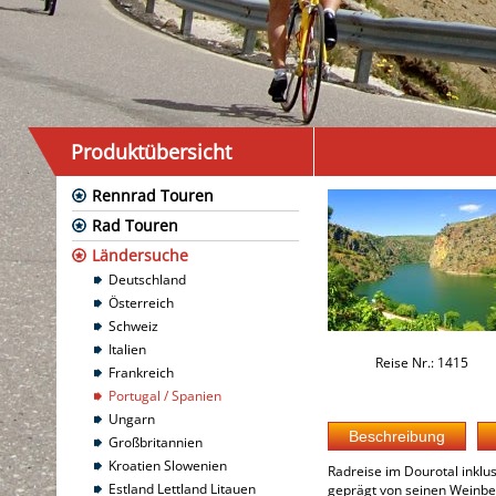
Produktübersicht
Rennrad Touren
Rad Touren
Ländersuche
Deutschland
Österreich
Schweiz
Italien
Reise Nr.: 1415
Frankreich
Portugal / Spanien
Ungarn
Großbritannien
Kroatien Slowenien
Radreise im Dourotal inklu
Estland Lettland Litauen
geprägt von seinen Weinber