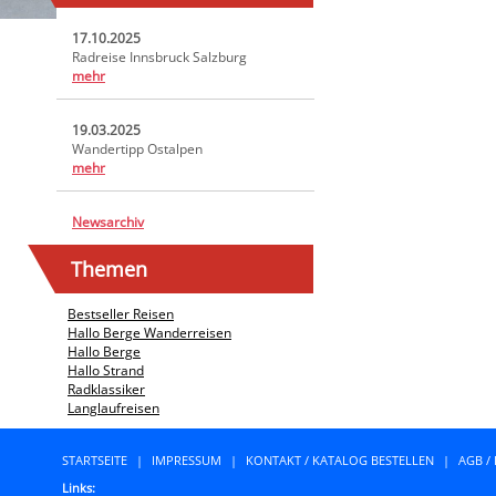
17.10.2025
Radreise Innsbruck Salzburg
mehr
19.03.2025
Wandertipp Ostalpen
mehr
Newsarchiv
Themen
Bestseller Reisen
Hallo Berge Wanderreisen
Hallo Berge
Hallo Strand
Radklassiker
Langlaufreisen
STARTSEITE
|
IMPRESSUM
|
KONTAKT / KATALOG BESTELLEN
|
AGB /
Links: