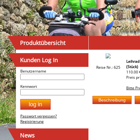
Produktübersicht
Kunden Log In
Leihrad
(Stück)
Reise Nr.: 625
Benutzername
110.00 
Preis p
Kennwort
Bitte P
Passwort vergessen?
Registrierung
News