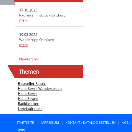
17.10.2025
Radreise Innsbruck Salzburg
mehr
19.03.2025
Wandertipp Ostalpen
mehr
Newsarchiv
Themen
Bestseller Reisen
Hallo Berge Wanderreisen
Hallo Berge
Hallo Strand
Radklassiker
Langlaufreisen
STARTSEITE
|
IMPRESSUM
|
KONTAKT / KATALOG BESTELLEN
|
AGB /
Links: