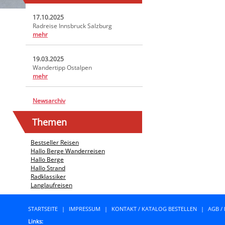
17.10.2025
Radreise Innsbruck Salzburg
mehr
19.03.2025
Wandertipp Ostalpen
mehr
Newsarchiv
Themen
Bestseller Reisen
Hallo Berge Wanderreisen
Hallo Berge
Hallo Strand
Radklassiker
Langlaufreisen
STARTSEITE
|
IMPRESSUM
|
KONTAKT / KATALOG BESTELLEN
|
AGB /
Links: