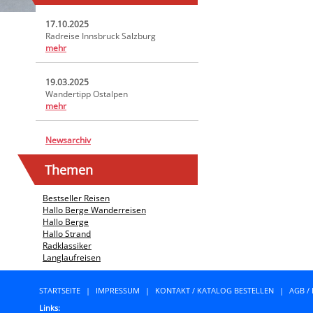
17.10.2025
Radreise Innsbruck Salzburg
mehr
19.03.2025
Wandertipp Ostalpen
mehr
Newsarchiv
Themen
Bestseller Reisen
Hallo Berge Wanderreisen
Hallo Berge
Hallo Strand
Radklassiker
Langlaufreisen
STARTSEITE
|
IMPRESSUM
|
KONTAKT / KATALOG BESTELLEN
|
AGB /
Links: