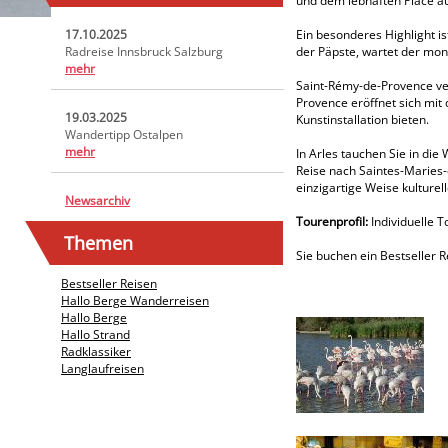
und dem lebhaften Place a
17.10.2025
Ein besonderes Highlight is
Radreise Innsbruck Salzburg
der Päpste, wartet der mon
mehr
Saint-Rémy-de-Provence ver
Provence eröffnet sich mit
19.03.2025
Kunstinstallation bieten.
Wandertipp Ostalpen
mehr
In Arles tauchen Sie in di
Reise nach Saintes-Maries-d
einzigartige Weise kulturel
Newsarchiv
Tourenprofil:
Individuelle T
Themen
Sie buchen ein Bestseller 
Bestseller Reisen
Hallo Berge Wanderreisen
Hallo Berge
Hallo Strand
Radklassiker
Langlaufreisen