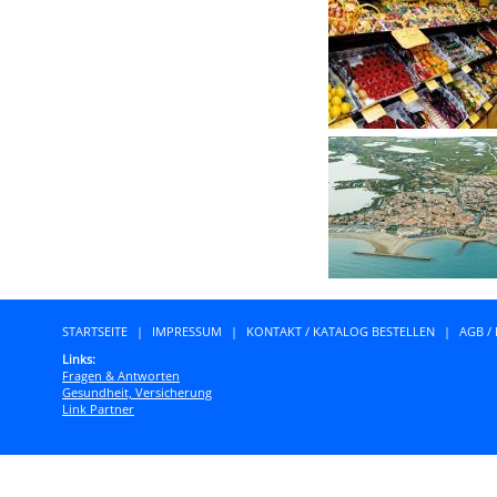
STARTSEITE
|
IMPRESSUM
|
KONTAKT / KATALOG BESTELLEN
|
AGB /
Links:
Fragen & Antworten
Gesundheit, Versicherung
Link Partner