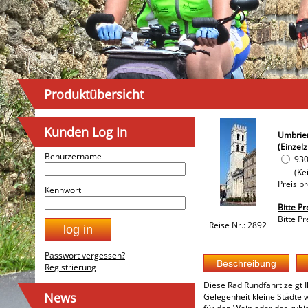
Produktübersicht
Kunden Log In
Umbrien
(Einzel
Benutzername
930
(Ke
Preis p
Kennwort
Bitte P
Bitte P
Reise Nr.: 2892
Passwort vergessen?
Registrierung
Diese Rad Rundfahrt zeigt 
News
Gelegenheit kleine Städte 