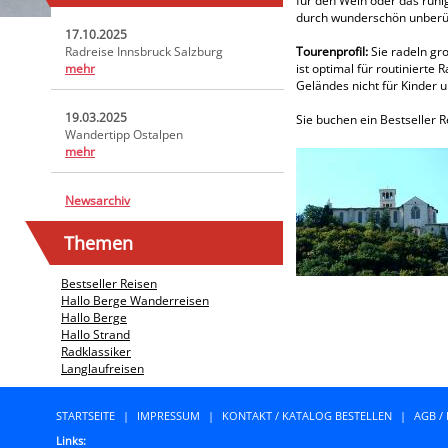
für den Wein oder das ruhi
durch wunderschön unberü
17.10.2025
Radreise Innsbruck Salzburg
Tourenprofil:
Sie radeln gr
mehr
ist optimal für routinierte
Geländes nicht für Kinder 
19.03.2025
Sie buchen ein Bestseller 
Wandertipp Ostalpen
mehr
Newsarchiv
Themen
Bestseller Reisen
Hallo Berge Wanderreisen
Hallo Berge
Hallo Strand
Radklassiker
Langlaufreisen
STARTSEITE
|
IMPRESSUM
|
KONTAKT / KATALOG BESTELLEN
|
AGB /
Links: