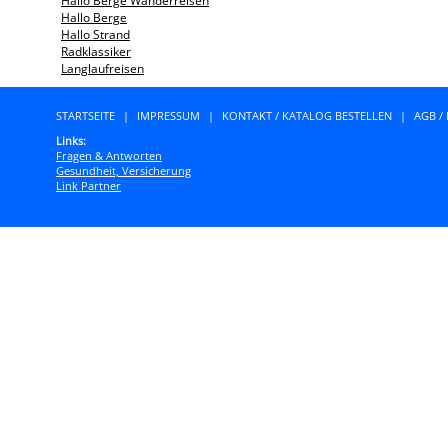
Hallo Berge Wanderreisen
Hallo Berge
Hallo Strand
Radklassiker
Langlaufreisen
STARTSEITE
|
IMPRESSUM
|
KONTAKT / KATALOG BESTELLEN
|
AGB /
Links:
Fragen & Antworten
Gesundheit, Versicherung
Link Partner