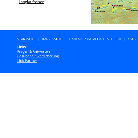
Langlaufreisen
STARTSEITE
|
IMPRESSUM
|
KONTAKT / KATALOG BESTELLEN
|
AGB /
Links:
Fragen & Antworten
Gesundheit, Versicherung
Link Partner