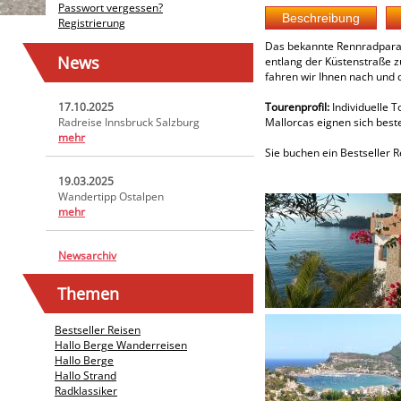
Passwort vergessen?
Registrierung
Das bekannte Rennradparadi
News
entlang der Küstenstraße z
fahren wir Ihnen nach und d
17.10.2025
Tourenprofil:
Individuelle T
Radreise Innsbruck Salzburg
Mallorcas eignen sich bes
mehr
Sie buchen ein Bestseller 
19.03.2025
Wandertipp Ostalpen
mehr
Newsarchiv
Themen
Bestseller Reisen
Hallo Berge Wanderreisen
Hallo Berge
Hallo Strand
Radklassiker